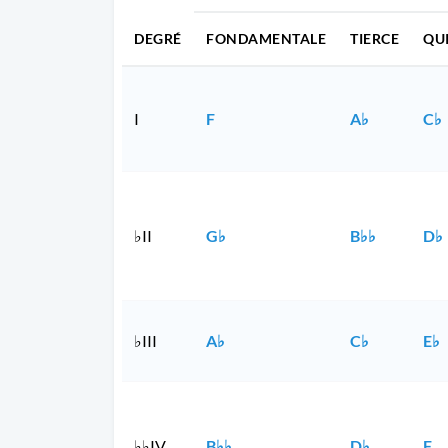
DEGRÉ
FONDAMENTALE
TIERCE
QU
I
F
A♭
C♭
♭II
G♭
B♭♭
D♭
♭III
A♭
C♭
E♭
♭♭IV
B♭♭
D♭
F