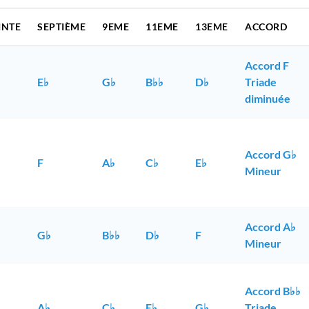
INTE
SEPTIÈME
9EME
11EME
13EME
ACCORD
Accord F
E♭
G♭
B♭♭
D♭
Triade
diminuée
Accord G♭
F
A♭
C♭
E♭
Mineur
Accord A♭
G♭
B♭♭
D♭
F
Mineur
Accord B♭♭
A♭
C♭
E♭
G♭
Triade