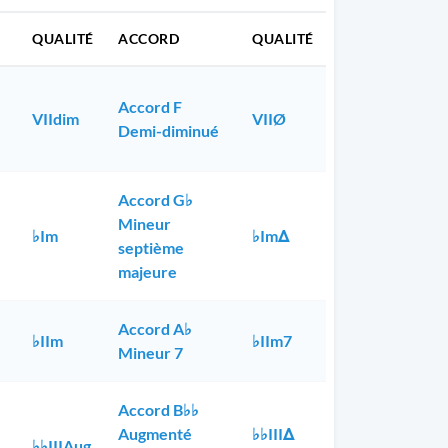
QUALITÉ
ACCORD
QUALITÉ
Accord F
VIIdim
VIIØ
Demi-diminué
Accord G♭
Mineur
♭Im
♭ImΔ
septième
majeure
Accord A♭
♭IIm
♭IIm7
Mineur 7
Accord B♭♭
Augmenté
♭♭IIIΔ
♭♭IIIAug