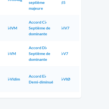
septième
♯5
majeure
Accord C♭
♭IVM
Septième de
♭IV7
dominante
Accord D♭
♭VM
Septième de
♭V7
dominante
Accord E♭
♭VIdim
♭VIØ
Demi-diminué