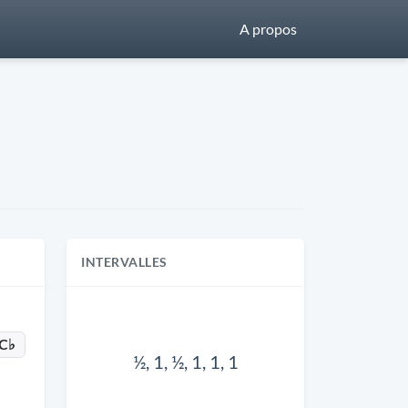
A propos
INTERVALLES
C♭
½, 1, ½, 1, 1, 1