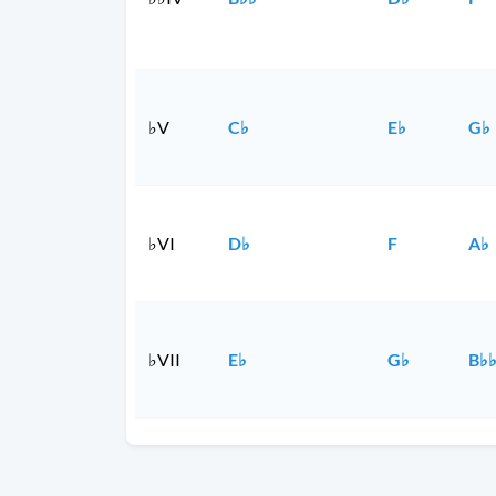
♭V
C♭
E♭
G♭
♭VI
D♭
F
A♭
♭VII
E♭
G♭
B♭