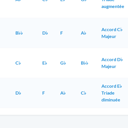
augmentée
Accord C♭
B♭♭
D♭
F
A♭
Majeur
Accord D♭
C♭
E♭
G♭
B♭♭
Majeur
Accord E♭
♭
D♭
F
A♭
C♭
Triade
diminuée