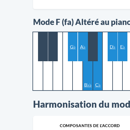
Mode F (fa) Altéré au pian
G♭
A♭
D♭
E♭
B♭♭
C♭
Harmonisation du mode
COMPOSANTES DE L'ACCORD