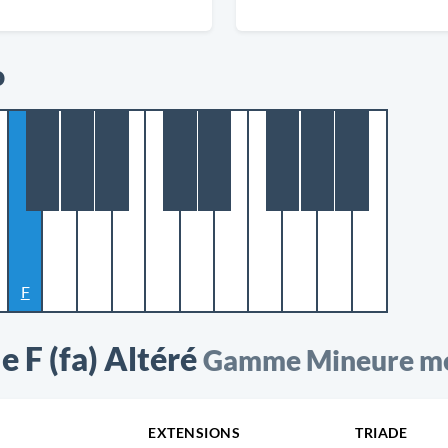
o
F
 F (fa) Altéré
Gamme Mineure mél
EXTENSIONS
TRIADE