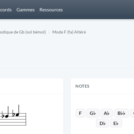
cords
Gammes
Ressources
dique de Gb (sol bémol)
Mode F (fa) Altéré
NOTES
F
G♭
A♭
B♭♭
D♭
E♭