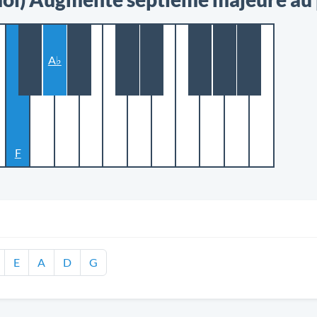
A♭
F
E
A
D
G