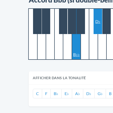
D♭
B♭♭
AFFICHER DANS LA TONALITÉ
C
F
B♭
E♭
A♭
D♭
G♭
B