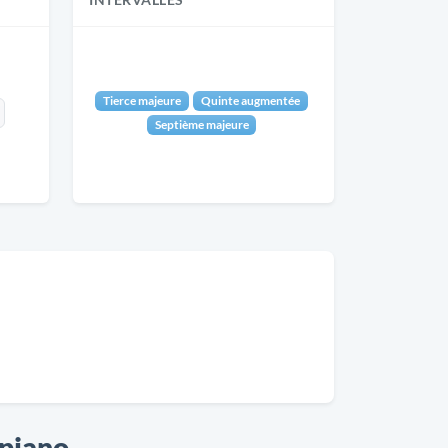
INTERVALLES
Tierce majeure
Quinte augmentée
Septième majeure
 piano