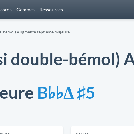
cords
Gammes
Ressources
le-bémol) Augmenté septième majeure
si double-bémol)
jeure
B♭♭Δ ♯5