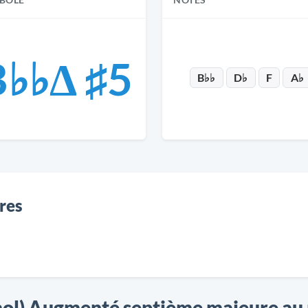
BOLE
NOTES
B♭♭Δ ♯5
B♭♭
D♭
F
A♭
res
mol) Augmenté septième majeure au