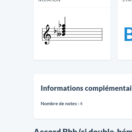
NOTATION
SYM
Informations complémentai
Nombre de notes :
4
Accord Bbb (si double-bé