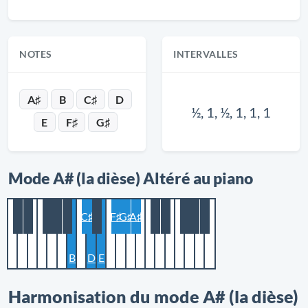
NOTES
INTERVALLES
A♯
B
C♯
D
½, 1, ½, 1, 1, 1
E
F♯
G♯
Mode A# (la dièse) Altéré au piano
C♯
F♯
G♯
A♯
B
D
E
Harmonisation du mode A# (la dièse)