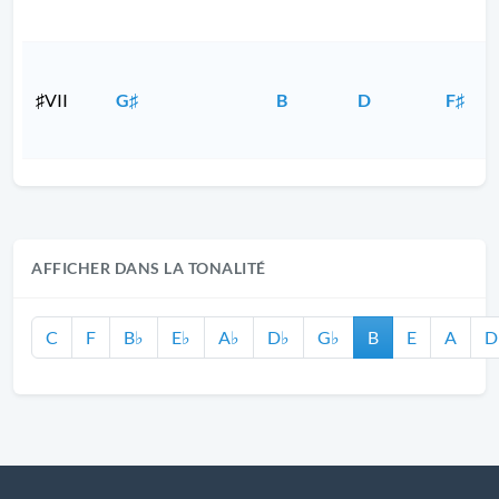
♯VII
G♯
B
D
F♯
AFFICHER DANS LA TONALITÉ
C
F
B♭
E♭
A♭
D♭
G♭
B
E
A
D