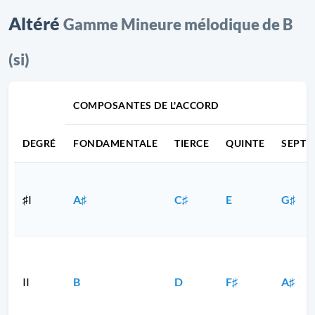
Altéré
Gamme Mineure mélodique de B
(si)
COMPOSANTES DE L'ACCORD
DEGRÉ
FONDAMENTALE
TIERCE
QUINTE
SEPTI
♯I
A♯
C♯
E
G♯
II
B
D
F♯
A♯