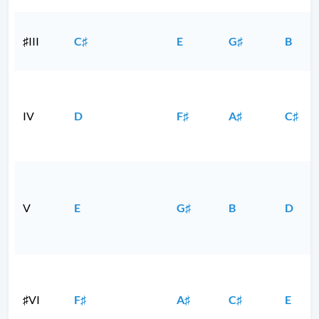
♯III
C♯
E
G♯
B
IV
D
F♯
A♯
C♯
V
E
G♯
B
D
♯VI
F♯
A♯
C♯
E