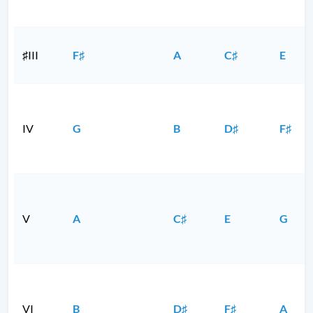
♯III
F♯
A
C♯
E
IV
G
B
D♯
F♯
V
A
C♯
E
G
VI
B
D♯
F♯
A