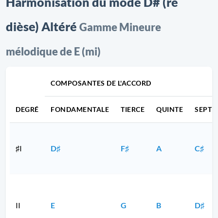
Harmonisation du mode D# (ré
dièse) Altéré
Gamme Mineure
mélodique de E (mi)
COMPOSANTES DE L'ACCORD
DEGRÉ
FONDAMENTALE
TIERCE
QUINTE
SEPTI
♯I
D♯
F♯
A
C♯
II
E
G
B
D♯