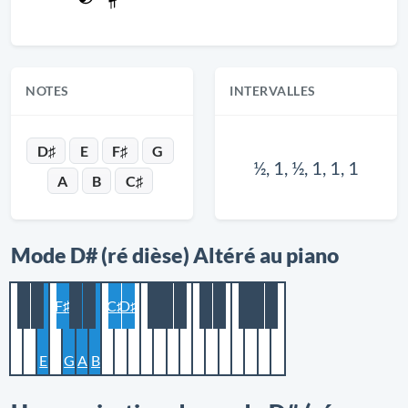
NOTES
INTERVALLES
D♯
E
F♯
G
½, 1, ½, 1, 1, 1
A
B
C♯
Mode D# (ré dièse) Altéré au piano
F♯
C♯
D♯
E
G
A
B