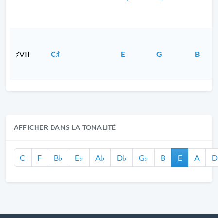
♯VII
C♯
E
G
B
AFFICHER DANS LA TONALITÉ
C
F
B♭
E♭
A♭
D♭
G♭
B
E
A
D