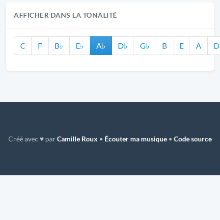
AFFICHER DANS LA TONALITÉ
C
F
B♭
E♭
A♭
D♭
G♭
B
E
A
D
Créé avec ♥ par
Camille Roux
•
Écouter ma musique
•
Code source