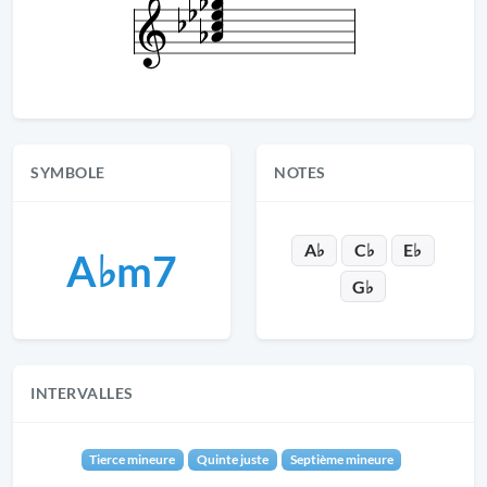
SYMBOLE
NOTES
A♭
C♭
E♭
A♭m7
G♭
INTERVALLES
Tierce mineure
Quinte juste
Septième mineure