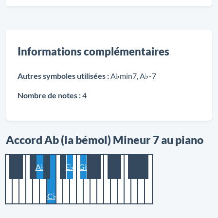
Informations complémentaires
Autres symboles utilisées :
A♭min7, A♭-7
Nombre de notes :
4
Accord Ab (la bémol) Mineur 7 au piano
A♭
E♭
G♭
C♭