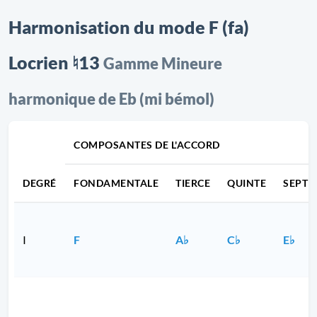
Harmonisation du mode F (fa)
Locrien ♮13
Gamme Mineure
harmonique de Eb (mi bémol)
COMPOSANTES DE L'ACCORD
DEGRÉ
FONDAMENTALE
TIERCE
QUINTE
SEPTI
I
F
A♭
C♭
E♭