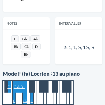
NOTES
INTERVALLES
F
G♭
A♭
B♭
C♭
D
½, 1, 1, ½, 1½, ½
E♭
Mode F (fa) Locrien ♮13 au piano
E♭
G♭
A♭
B♭
F
C♭
D