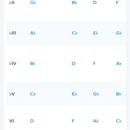
♭II
G♭
B♭
D
F
♭III
A♭
C♭
E♭
G♭
♭IV
B♭
D
F
A♭
♭V
C♭
E♭
G♭
B♭
VI
D
F
A♭
C♭