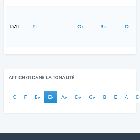
♭VII
E♭
G♭
B♭
D
AFFICHER DANS LA TONALITÉ
C
F
B♭
E♭
A♭
D♭
G♭
B
E
A
D