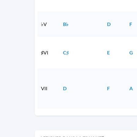
♭V
B♭
D
F
♯VI
C♯
E
G
VII
D
F
A