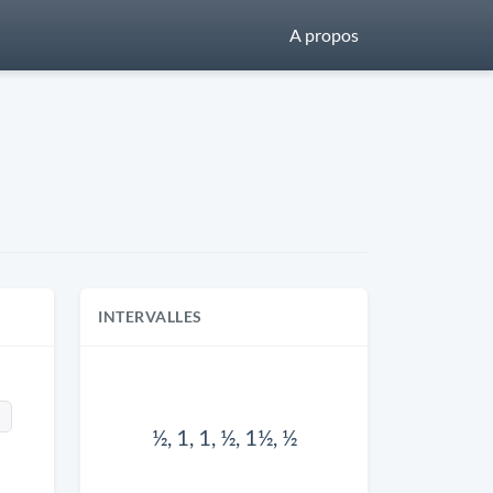
A propos
INTERVALLES
½, 1, 1, ½, 1½, ½