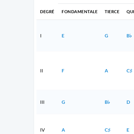
DEGRÉ
FONDAMENTALE
TIERCE
QU
I
E
G
B♭
II
F
A
C♯
III
G
B♭
D
IV
A
C♯
E