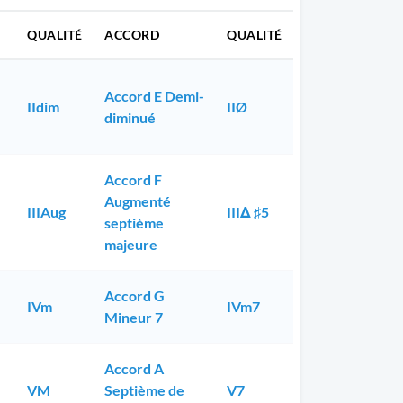
QUALITÉ
ACCORD
QUALITÉ
Accord E Demi-
IIdim
IIØ
diminué
Accord F
Augmenté
IIIAug
IIIΔ ♯5
septième
majeure
Accord G
IVm
IVm7
Mineur 7
Accord A
VM
Septième de
V7