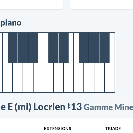
 piano
 E (mi) Locrien ♮13
Gamme Mineu
EXTENSIONS
TRIADE