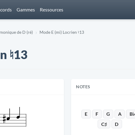
cords
Gammes
Ressources
onique de D (ré)
Mode E (mi) Locrien ♮13
n ♮13
NOTES
E
F
G
A
B♭
C♯
D