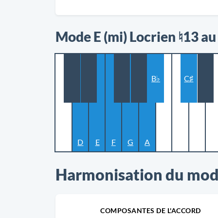
Mode E (mi) Locrien ♮13 au
B♭
C♯
D
E
F
G
A
Harmonisation du mode
COMPOSANTES DE L'ACCORD