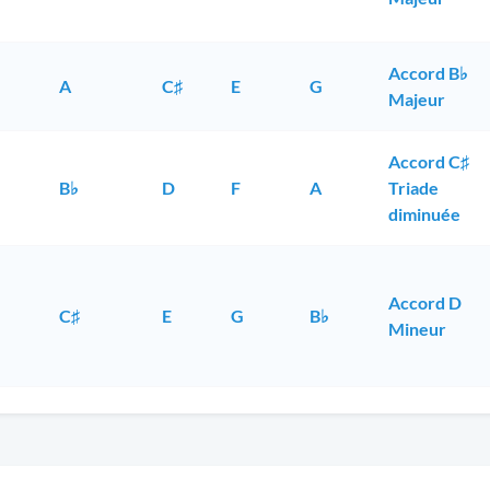
Accord B♭
A
C♯
E
G
Majeur
Accord C♯
B♭
D
F
A
Triade
diminuée
Accord D
C♯
E
G
B♭
Mineur