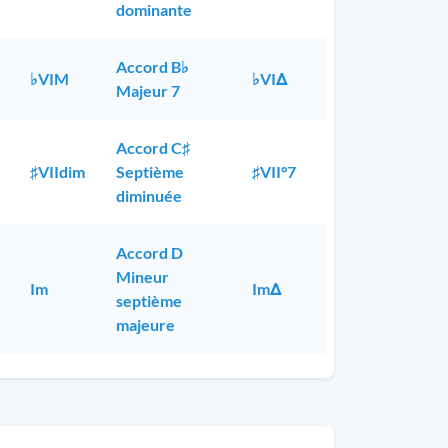
dominante
Accord B♭
♭VIM
♭VIΔ
Majeur 7
Accord C♯
♯VIIdim
Septième
♯VII°7
diminuée
Accord D
Mineur
Im
ImΔ
septième
majeure