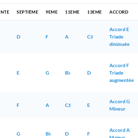
INTE
SEPTIÈME
9EME
11EME
13EME
ACCORD
Accord E
D
F
A
C♯
Triade
diminuée
Accord F
E
G
B♭
D
Triade
augmentée
Accord G
F
A
C♯
E
Mineur
Accord A
G
B♭
D
F
Majeur