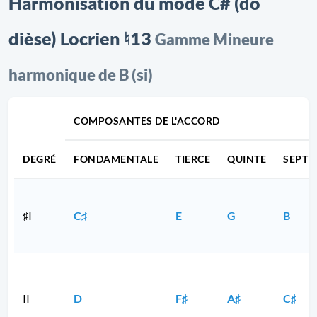
Harmonisation du mode C# (do
dièse) Locrien ♮13
Gamme Mineure
harmonique de B (si)
COMPOSANTES DE L'ACCORD
DEGRÉ
FONDAMENTALE
TIERCE
QUINTE
SEPTI
♯I
C♯
E
G
B
II
D
F♯
A♯
C♯