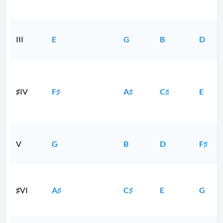
III
E
G
B
D
♯IV
F♯
A♯
C♯
E
V
G
B
D
F♯
♯VI
A♯
C♯
E
G