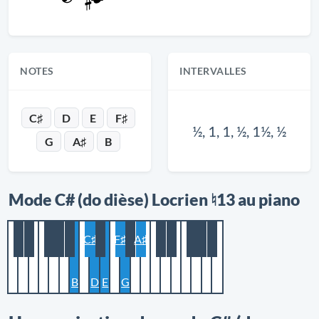
NOTES
INTERVALLES
C♯
D
E
F♯
½, 1, 1, ½, 1½, ½
G
A♯
B
Mode C# (do dièse) Locrien ♮13 au piano
C♯
F♯
A♯
B
D
E
G