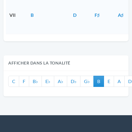
VII
B
D
F♯
A♯
AFFICHER DANS LA TONALITÉ
C
F
B♭
E♭
A♭
D♭
G♭
B
E
A
D