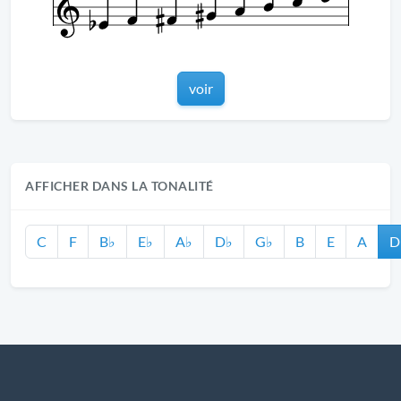
voir
AFFICHER DANS LA TONALITÉ
C
F
B♭
E♭
A♭
D♭
G♭
B
E
A
D