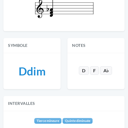
SYMBOLE
NOTES
Ddim
D
F
A♭
INTERVALLES
Tierce mineure
Quinte diminuée