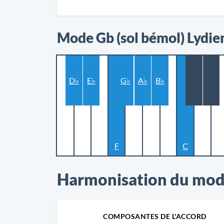
Mode Gb (sol bémol) Lydie
D♭
E♭
G♭
A♭
B♭
F
C
Harmonisation du mode
COMPOSANTES DE L'ACCORD