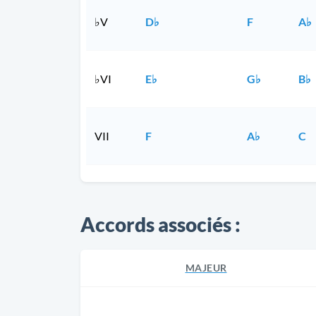
♭V
D♭
F
A♭
♭VI
E♭
G♭
B♭
VII
F
A♭
C
Accords associés :
MAJEUR