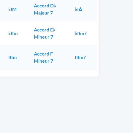
Accord D♭
♭IM
♭IΔ
Majeur 7
Accord E♭
♭IIm
♭IIm7
Mineur 7
Accord F
IIIm
IIIm7
Mineur 7