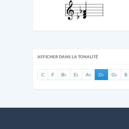
AFFICHER DANS LA TONALITÉ
C
F
B♭
E♭
A♭
D♭
G♭
B