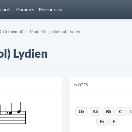
cords
Gammes
Ressources
b (ré bémol)
Mode Gb (sol bémol) Lydien
l) Lydien
NOTES
G♭
A♭
B♭
C
E♭
F