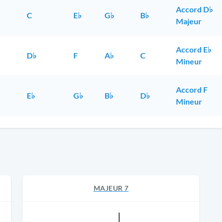
Accord D♭
C
E♭
G♭
B♭
Majeur
Accord E♭
D♭
F
A♭
C
Mineur
Accord F
E♭
G♭
B♭
D♭
Mineur
MAJEUR 7