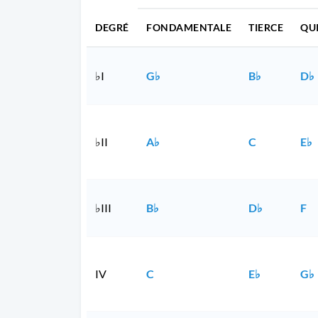
DEGRÉ
FONDAMENTALE
TIERCE
QU
♭I
G♭
B♭
D♭
♭II
A♭
C
E♭
♭III
B♭
D♭
F
IV
C
E♭
G♭