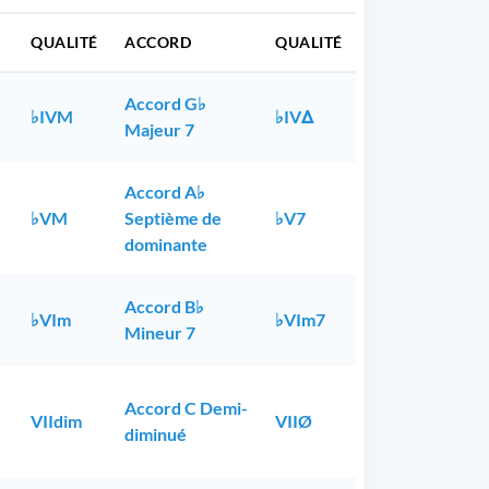
QUALITÉ
ACCORD
QUALITÉ
Accord G♭
♭IVM
♭IVΔ
Majeur 7
Accord A♭
♭VM
Septième de
♭V7
dominante
Accord B♭
♭VIm
♭VIm7
Mineur 7
Accord C Demi-
VIIdim
VIIØ
diminué