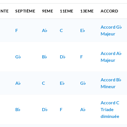
INTE
SEPTIÈME
9EME
11EME
13EME
ACCORD
Accord G♭
F
A♭
C
E♭
Majeur
Accord A♭
G♭
B♭
D♭
F
Majeur
Accord B♭
A♭
C
E♭
G♭
Mineur
Accord C
B♭
D♭
F
A♭
Triade
diminuée