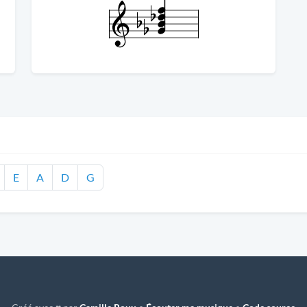
E
A
D
G