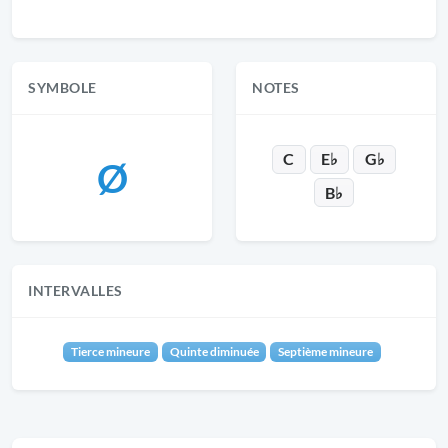
SYMBOLE
NOTES
C
E♭
G♭
Ø
B♭
INTERVALLES
Tierce mineure
Quinte diminuée
Septième mineure