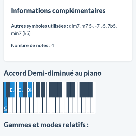
Informations complémentaires
Autres symboles utilisées :
dim7, m7 5-, -7 ♭5, 7b5,
min7 (♭5)
Nombre de notes :
4
Accord Demi-diminué au piano
E♭
G♭
B♭
C
Gammes et modes relatifs :