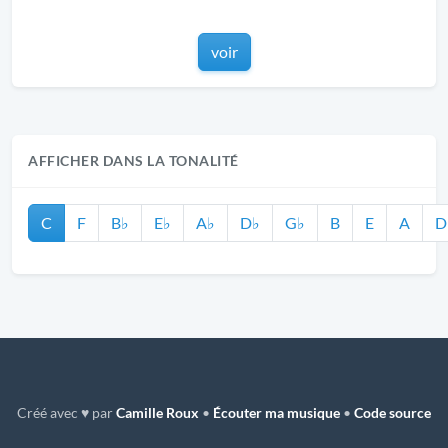
voir
AFFICHER DANS LA TONALITÉ
C
F
B♭
E♭
A♭
D♭
G♭
B
E
A
D
Créé avec ♥ par
Camille Roux
•
Écouter ma musique
•
Code source