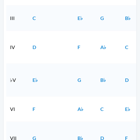
III
C
E♭
G
B♭
IV
D
F
A♭
C
♭V
E♭
G
B♭
D
VI
F
A♭
C
E♭
VII
G
B♭
D
F