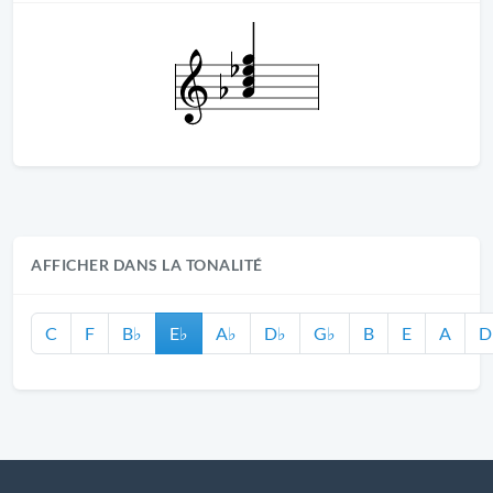
AFFICHER DANS LA TONALITÉ
C
F
B♭
E♭
A♭
D♭
G♭
B
E
A
D