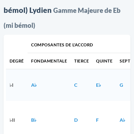
bémol) Lydien
Gamme Majeure de Eb
(mi bémol)
COMPOSANTES DE L'ACCORD
DEGRÉ
FONDAMENTALE
TIERCE
QUINTE
SEPTI
♭I
A♭
C
E♭
G
♭II
B♭
D
F
A♭