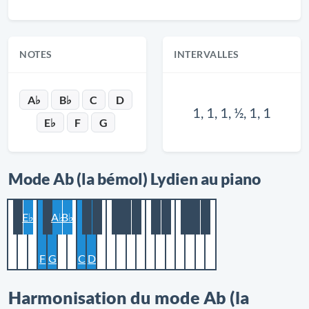
NOTES
INTERVALLES
A♭
B♭
C
D
1, 1, 1, ½, 1, 1
E♭
F
G
Mode Ab (la bémol) Lydien au piano
E♭
A♭
B♭
F
G
C
D
Harmonisation du mode Ab (la