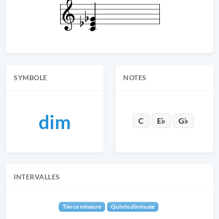
SYMBOLE
NOTES
dim
C
E♭
G♭
INTERVALLES
Tierce mineure
Quinte diminuée