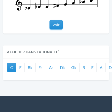
voir
AFFICHER DANS LA TONALITÉ
C
F
B♭
E♭
A♭
D♭
G♭
B
E
A
D