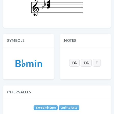
SYMBOLE
NOTES
B♭min
B♭
D♭
F
INTERVALLES
Tierce mineure
Quinte juste