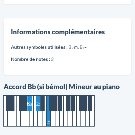
Informations complémentaires
Autres symboles utilisées :
B♭m, B♭-
Nombre de notes :
3
Accord Bb (si bémol) Mineur au piano
B♭
D♭
F