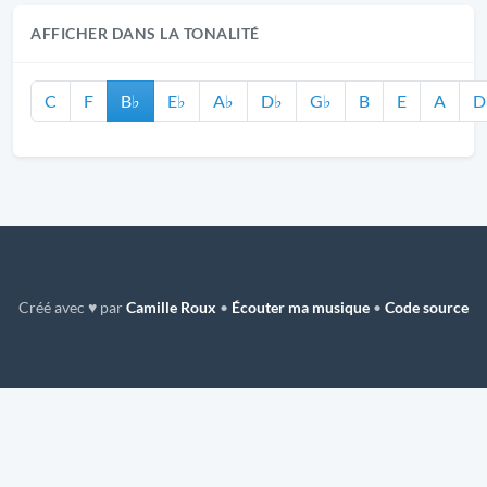
AFFICHER DANS LA TONALITÉ
C
F
B♭
E♭
A♭
D♭
G♭
B
E
A
D
Créé avec ♥ par
Camille Roux
•
Écouter ma musique
•
Code source