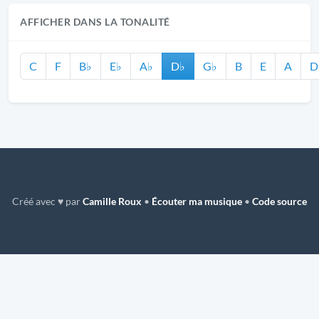
AFFICHER DANS LA TONALITÉ
C
F
B♭
E♭
A♭
D♭
G♭
B
E
A
D
Créé avec ♥ par
Camille Roux
•
Écouter ma musique
•
Code source