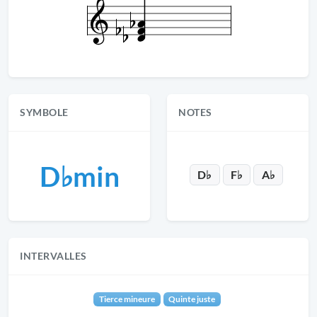
SYMBOLE
NOTES
D♭min
D♭
F♭
A♭
INTERVALLES
Tierce mineure
Quinte juste