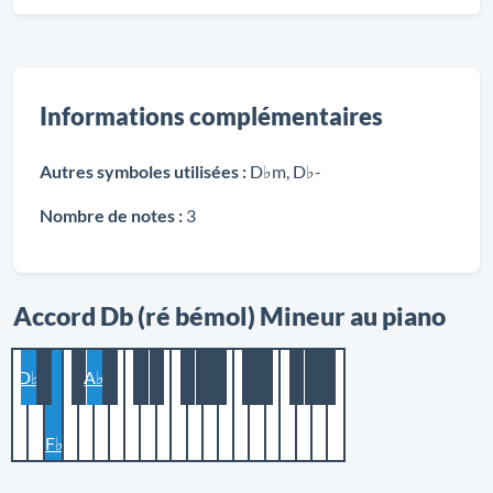
Informations complémentaires
Autres symboles utilisées :
D♭m, D♭-
Nombre de notes :
3
Accord Db (ré bémol) Mineur au piano
D♭
A♭
F♭