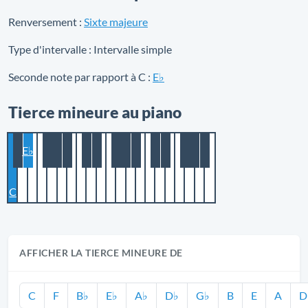
Renversement :
Sixte majeure
Type d'intervalle :
Intervalle simple
Seconde note par rapport à C :
E♭
Tierce mineure au piano
E♭
C
AFFICHER LA TIERCE MINEURE DE
C
F
B♭
E♭
A♭
D♭
G♭
B
E
A
D