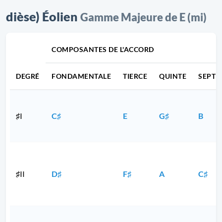
dièse) Éolien
Gamme Majeure de E (mi)
COMPOSANTES DE L'ACCORD
DEGRÉ
FONDAMENTALE
TIERCE
QUINTE
SEPTI
♯I
C♯
E
G♯
B
♯II
D♯
F♯
A
C♯