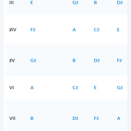
III
E
G♯
B
D♯
♯IV
F♯
A
C♯
E
♯V
G♯
B
D♯
F♯
VI
A
C♯
E
G♯
VII
B
D♯
F♯
A