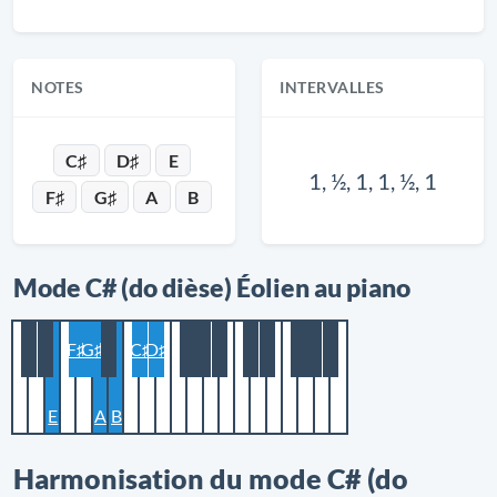
NOTES
INTERVALLES
C♯
D♯
E
1, ½, 1, 1, ½, 1
F♯
G♯
A
B
Mode C# (do dièse) Éolien au piano
F♯
G♯
C♯
D♯
E
A
B
Harmonisation du mode C# (do