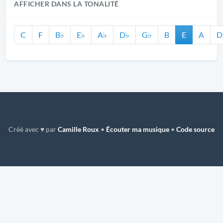
AFFICHER DANS LA TONALITÉ
C
F
B♭
E♭
A♭
D♭
G♭
B
E
A
D
Créé avec ♥ par
Camille Roux
•
Écouter ma musique
•
Code source