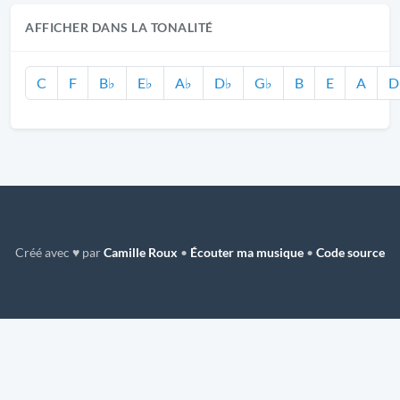
AFFICHER DANS LA TONALITÉ
C
F
B♭
E♭
A♭
D♭
G♭
B
E
A
D
Créé avec ♥ par
Camille Roux
•
Écouter ma musique
•
Code source