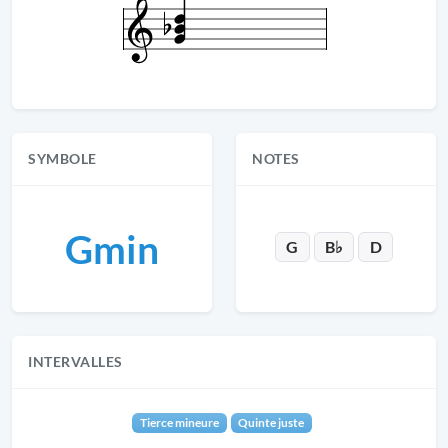
SYMBOLE
NOTES
Gmin
G
B♭
D
INTERVALLES
Tierce mineure
Quinte juste