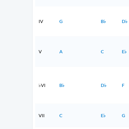
IV
G
B♭
D♭
V
A
C
E♭
♭VI
B♭
D♭
F
VII
C
E♭
G