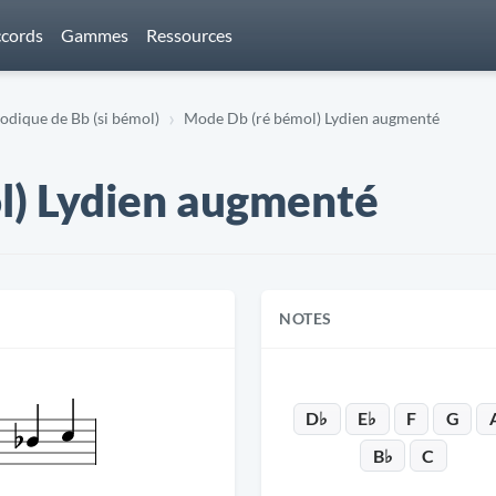
cords
Gammes
Ressources
dique de Bb (si bémol)
Mode Db (ré bémol) Lydien augmenté
l) Lydien augmenté
NOTES
D♭
E♭
F
G
B♭
C