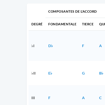
COMPOSANTES DE L'ACCORD
DEGRÉ
FONDAMENTALE
TIERCE
QU
♭I
D♭
F
A
♭II
E♭
G
B♭
III
F
A
C