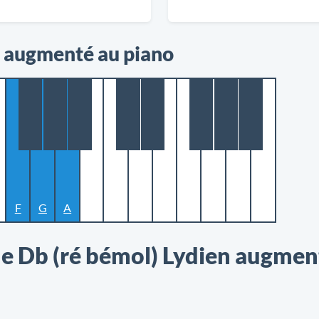
n augmenté au piano
F
G
A
e Db (ré bémol) Lydien augme