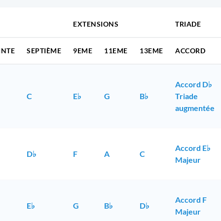
EXTENSIONS
TRIADE
INTE
SEPTIÈME
9EME
11EME
13EME
ACCORD
Accord D♭
C
E♭
G
B♭
Triade
augmentée
Accord E♭
D♭
F
A
C
Majeur
Accord F
E♭
G
B♭
D♭
Majeur