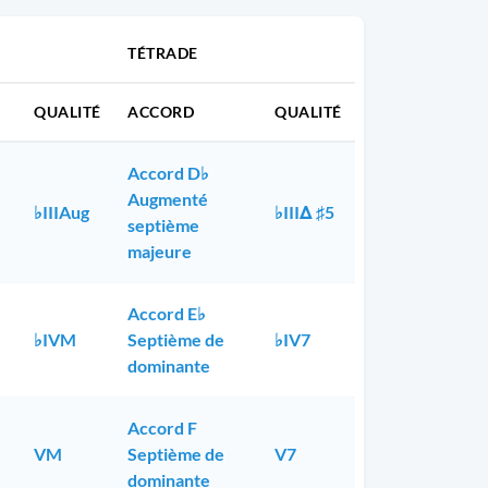
TÉTRADE
QUALITÉ
ACCORD
QUALITÉ
Accord D♭
Augmenté
♭IIIAug
♭IIIΔ ♯5
septième
majeure
Accord E♭
♭IVM
Septième de
♭IV7
dominante
Accord F
VM
Septième de
V7
dominante