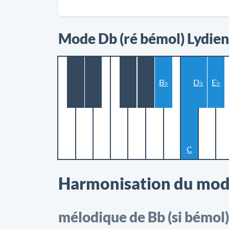
Mode Db (ré bémol) Lydie
B♭
D♭
E♭
C
Harmonisation du mod
mélodique de Bb (si bémol)