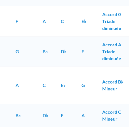
Accord G
F
A
C
E♭
Triade
diminuée
Accord A
G
B♭
D♭
F
Triade
diminuée
Accord B♭
A
C
E♭
G
Mineur
Accord C
B♭
D♭
F
A
Mineur