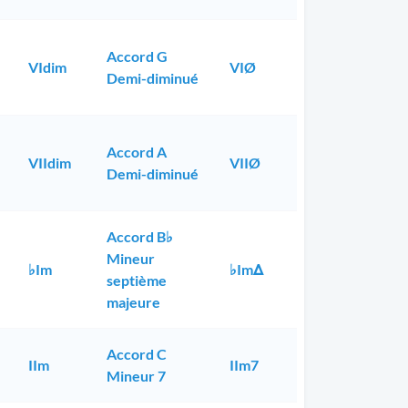
Accord G
VIdim
VIØ
Demi-diminué
Accord A
VIIdim
VIIØ
Demi-diminué
Accord B♭
Mineur
♭Im
♭ImΔ
septième
majeure
Accord C
IIm
IIm7
Mineur 7