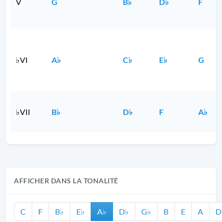
V
G
B♭
D♭
F
♭VI
A♭
C♭
E♭
G
♭VII
B♭
D♭
F
A♭
AFFICHER DANS LA TONALITÉ
C
F
B♭
E♭
A♭
D♭
G♭
B
E
A
D