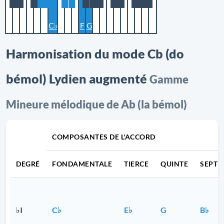
C♭
F
G
Harmonisation du mode Cb (do
bémol) Lydien augmenté
Gamme
Mineure mélodique de Ab (la bémol)
COMPOSANTES DE L'ACCORD
DEGRÉ
FONDAMENTALE
TIERCE
QUINTE
SEPTI
♭I
C♭
E♭
G
B♭