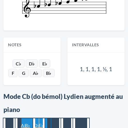
NOTES
INTERVALLES
C♭
D♭
E♭
1, 1, 1, 1, ½, 1
F
G
A♭
B♭
Mode Cb (do bémol) Lydien augmenté au
piano
A♭
B♭
D♭
E♭