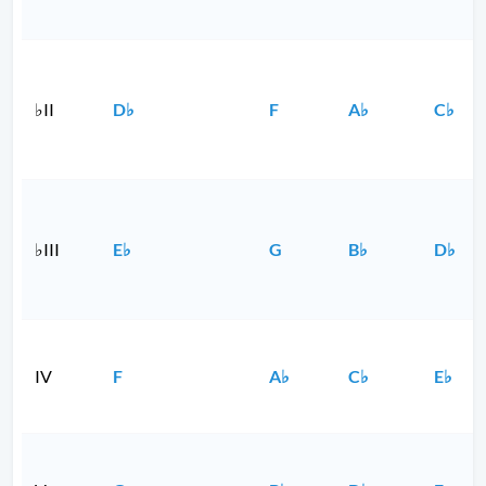
♭II
D♭
F
A♭
C♭
♭III
E♭
G
B♭
D♭
IV
F
A♭
C♭
E♭