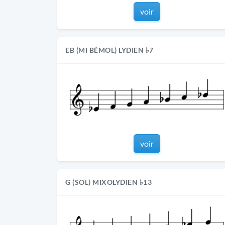
voir
EB (MI BÉMOL) LYDIEN ♭7
voir
G (SOL) MIXOLYDIEN ♭13