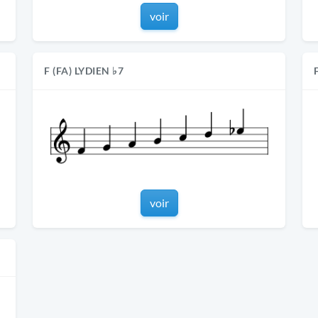
voir
F (FA) LYDIEN ♭7
voir