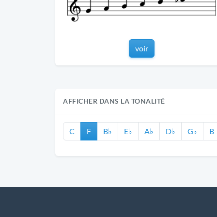
voir
AFFICHER DANS LA TONALITÉ
C
F
B♭
E♭
A♭
D♭
G♭
B