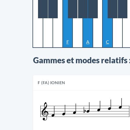
F
A
C
Gammes et modes relatifs 
F (FA) IONIEN