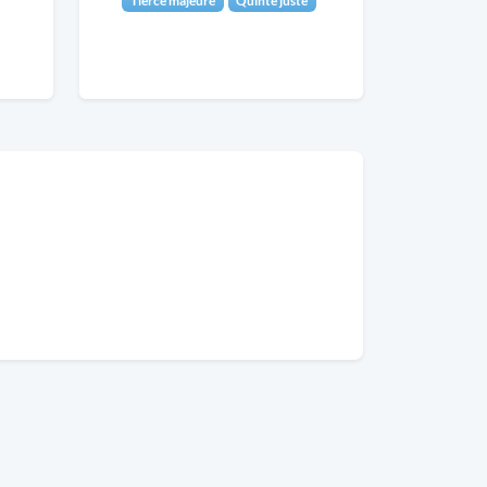
Tierce majeure
Quinte juste