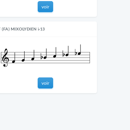
voir
F (FA) MIXOLYDIEN ♭13
voir