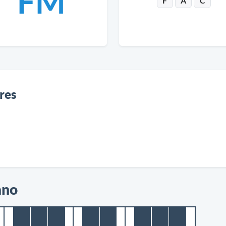
FM
F
A
C
res
ano