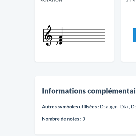
NOTATION
SYM
Informations complémentai
Autres symboles utilisées :
D♭augm., D♭+, D♭
Nombre de notes :
3