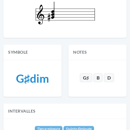
SYMBOLE
NOTES
G♯dim
G♯
B
D
INTERVALLES
Tierce mineure
Quinte diminuée