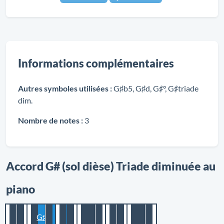
Informations complémentaires
Autres symboles utilisées :
G♯b5, G♯d, G♯°, G♯triade
dim.
Nombre de notes :
3
Accord G# (sol dièse) Triade diminuée au
piano
G♯