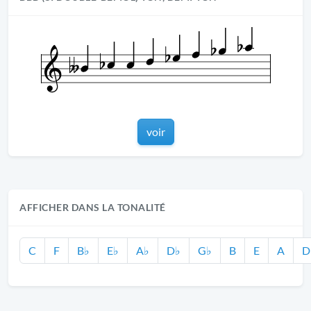
voir
AFFICHER DANS LA TONALITÉ
C
F
B♭
E♭
A♭
D♭
G♭
B
E
A
D