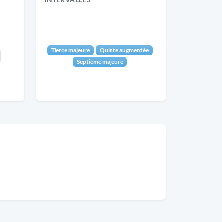
INTERVALLES
Tierce majeure
Quinte augmentée
Septième majeure