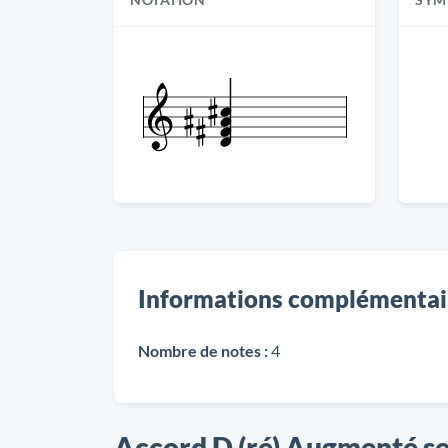
NOTATION
SYM
Informations complémentai
Nombre de notes :
4
Accord D (ré) Augmenté s