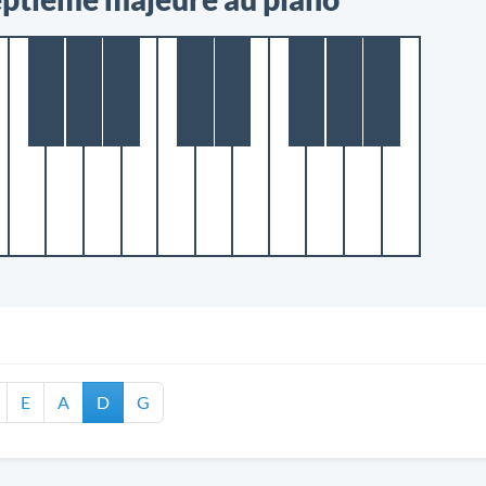
E
A
D
G