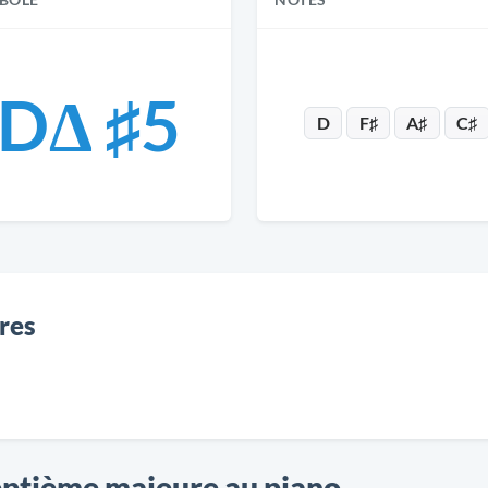
BOLE
NOTES
DΔ ♯5
D
F♯
A♯
C♯
res
eptième majeure au piano