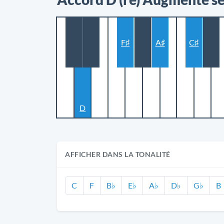
F♯
A♯
C♯
D
AFFICHER DANS LA TONALITÉ
C
F
B♭
E♭
A♭
D♭
G♭
B