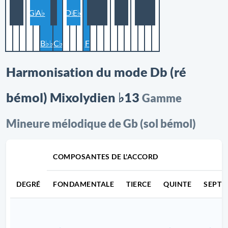
G♭
A♭
D♭
E♭
B♭♭
C♭
F
Harmonisation du mode Db (ré
bémol) Mixolydien ♭13
Gamme
Mineure mélodique de Gb (sol bémol)
COMPOSANTES DE L'ACCORD
DEGRÉ
FONDAMENTALE
TIERCE
QUINTE
SEPTI