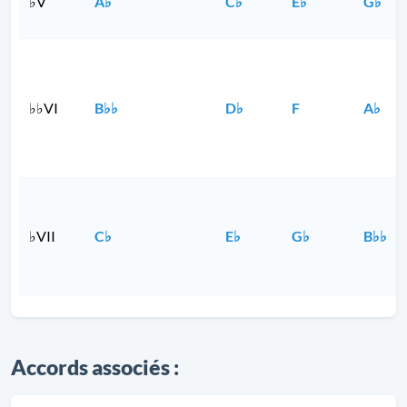
♭V
A♭
C♭
E♭
G♭
♭♭VI
B♭♭
D♭
F
A♭
♭VII
C♭
E♭
G♭
B♭♭
Accords associés :