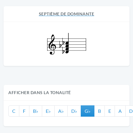
SEPTIÈME DE DOMINANTE
AFFICHER DANS LA TONALITÉ
C
F
B♭
E♭
A♭
D♭
G♭
B
E
A
D