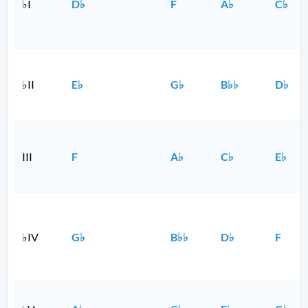
♭I
D♭
F
A♭
C♭
♭II
E♭
G♭
B♭♭
D♭
III
F
A♭
C♭
E♭
♭IV
G♭
B♭♭
D♭
F