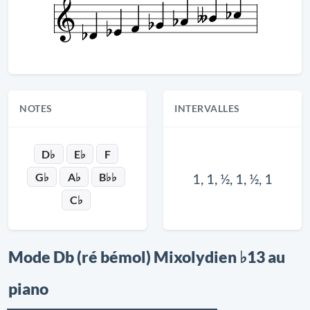
NOTES
INTERVALLES
D♭
E♭
F
G♭
A♭
B♭♭
1, 1, ½, 1, ½, 1
C♭
Mode Db (ré bémol) Mixolydien ♭13 au
piano