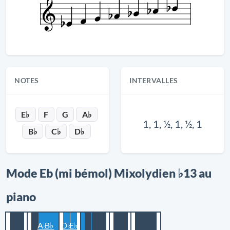
NOTES
INTERVALLES
E♭
F
G
A♭
1, 1, ½, 1, ½, 1
B♭
C♭
D♭
Mode Eb (mi bémol) Mixolydien ♭13 au
piano
A♭
B♭
D♭
E♭