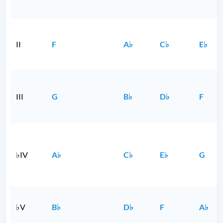
II
F
A♭
C♭
E♭
III
G
B♭
D♭
F
♭IV
A♭
C♭
E♭
G
♭V
B♭
D♭
F
A♭