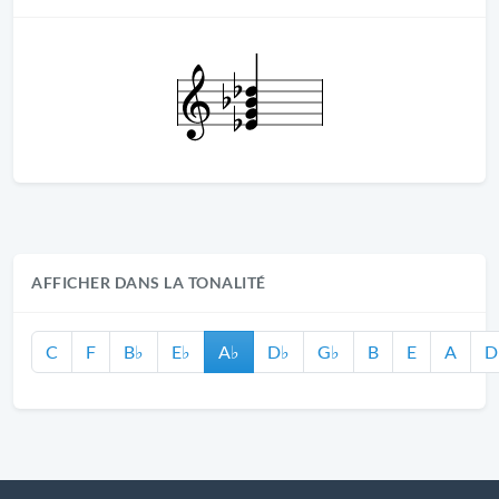
AFFICHER DANS LA TONALITÉ
C
F
B♭
E♭
A♭
D♭
G♭
B
E
A
D