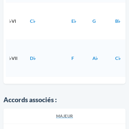
♭VI
C♭
E♭
G
B♭
♭VII
D♭
F
A♭
C♭
Accords associés :
MAJEUR