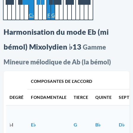
C♭
F
G
Harmonisation du mode Eb (mi
bémol) Mixolydien ♭13
Gamme
Mineure mélodique de Ab (la bémol)
COMPOSANTES DE L'ACCORD
DEGRÉ
FONDAMENTALE
TIERCE
QUINTE
SEPTI
♭I
E♭
G
B♭
D♭