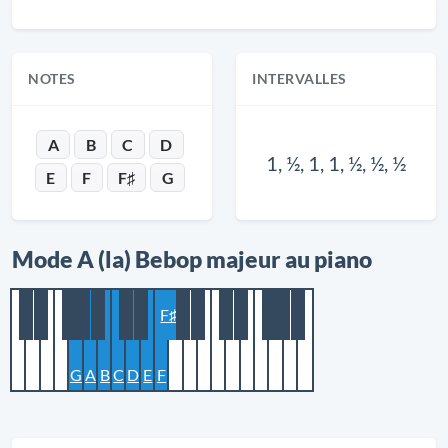
NOTES
INTERVALLES
A
B
C
D
1, ½, 1, 1, ½, ½, ½
E
F
F♯
G
Mode A (la) Bebop majeur au piano
F♯
G
A
B
C
D
E
F