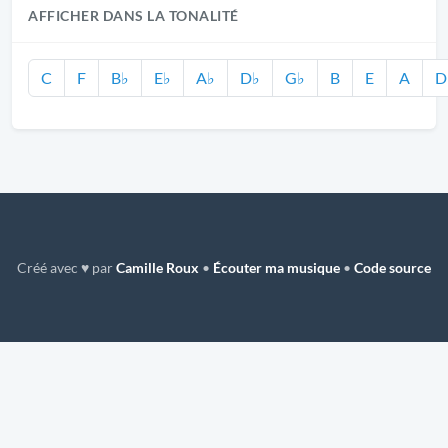
AFFICHER DANS LA TONALITÉ
C
F
B♭
E♭
A♭
D♭
G♭
B
E
A
D
Créé avec ♥ par
Camille Roux
•
Écouter ma musique
•
Code source