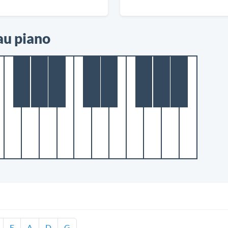
au piano
E
A
D
G