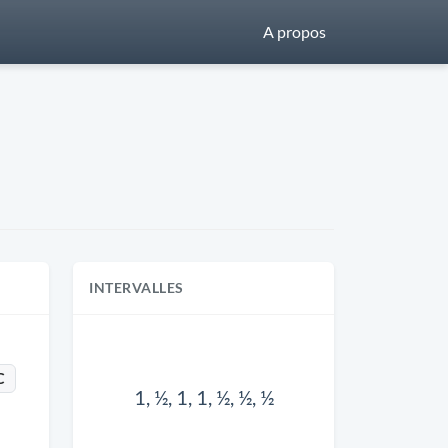
A propos
INTERVALLES
C
1, ½, 1, 1, ½, ½, ½