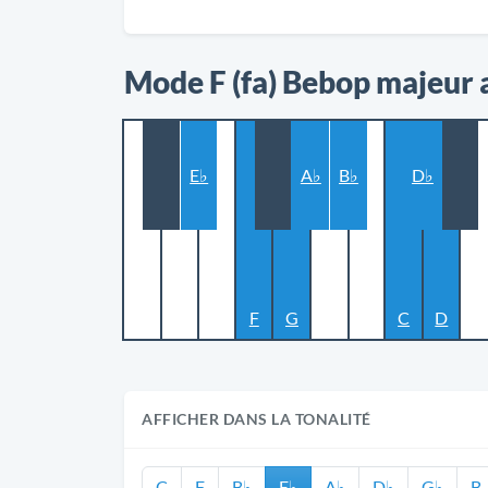
Mode F (fa) Bebop majeur 
E♭
A♭
B♭
D♭
F
G
C
D
AFFICHER DANS LA TONALITÉ
C
F
B♭
E♭
A♭
D♭
G♭
B