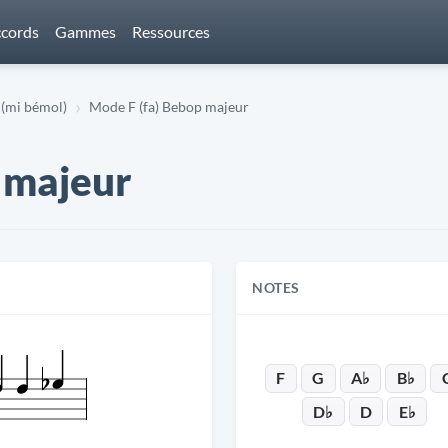
cords
Gammes
Ressources
(mi bémol)
Mode F (fa) Bebop majeur
 majeur
NOTES
F
G
A♭
B♭
D♭
D
E♭