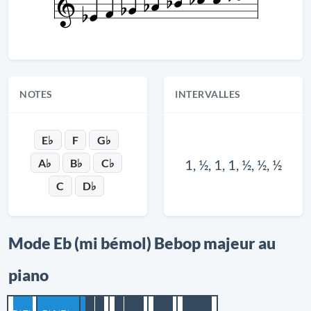
NOTES
INTERVALLES
E♭
F
G♭
A♭
B♭
C♭
1, ½, 1, 1, ½, ½, ½
C
D♭
Mode Eb (mi bémol) Bebop majeur au
piano