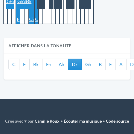
D♭
E♭
G♭
A♭
B♭
F
C♭
C
AFFICHER DANS LA TONALITÉ
C
F
B♭
E♭
A♭
D♭
G♭
B
E
A
D
Créé avec ♥ par
Camille Roux
•
Écouter ma musique
•
Code source