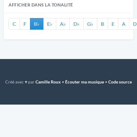
AFFICHER DANS LA TONALITÉ
C
F
B♭
E♭
A♭
D♭
G♭
B
E
A
D
Créé avec ♥ par
Camille Roux
•
Écouter ma musique
•
Code source