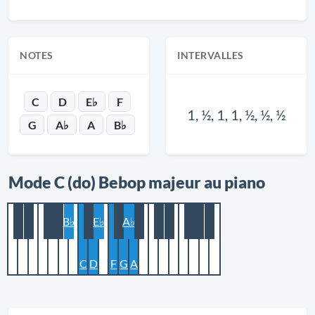
NOTES
INTERVALLES
C
D
E♭
F
1, ½, 1, 1, ½, ½, ½
G
A♭
A
B♭
Mode C (do) Bebop majeur au piano
B♭
E♭
A♭
C
D
F
G
A