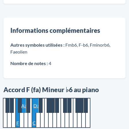
Informations complémentaires
Autres symboles utilisées :
Fmb6, F-b6, Fminorb6,
Faeolien
Nombre de notes :
4
Accord F (fa) Mineur ♭6 au piano
A♭
D♭
F
C