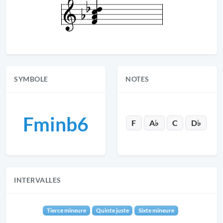
SYMBOLE
NOTES
Fminb6
F
A♭
C
D♭
INTERVALLES
Tierce mineure
Quinte juste
Sixte mineure