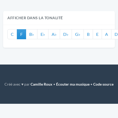
AFFICHER DANS LA TONALITÉ
C
F
B♭
E♭
A♭
D♭
G♭
B
E
A
D
Créé avec ♥ par
Camille Roux
•
Écouter ma musique
•
Code source