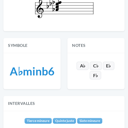
SYMBOLE
NOTES
A♭
C♭
E♭
A♭minb6
F♭
INTERVALLES
Tierce mineure
Quinte juste
Sixte mineure