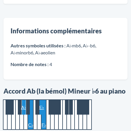
Informations complémentaires
Autres symboles utilisées :
A♭mb6, A♭-b6,
A♭minorb6, A♭aeolien
Nombre de notes :
4
Accord Ab (la bémol) Mineur ♭6 au piano
A♭
E♭
C♭
F♭