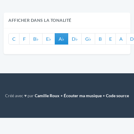
AFFICHER DANS LA TONALITÉ
C
F
B♭
E♭
A♭
D♭
G♭
B
E
A
D
Créé avec ♥ par
Camille Roux
•
Écouter ma musique
•
Code source