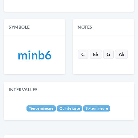
SYMBOLE
NOTES
minb6
C
E♭
G
A♭
INTERVALLES
Tierce mineure
Quinte juste
Sixte mineure