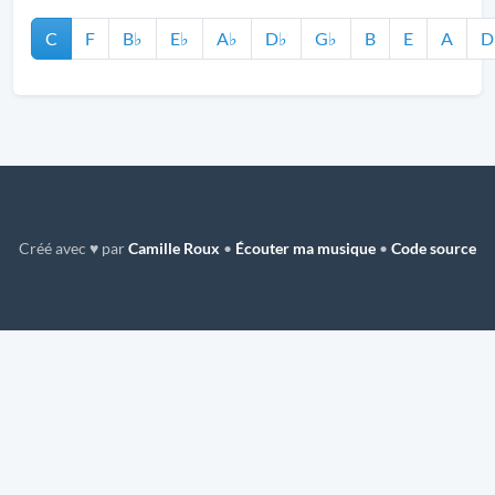
C
F
B♭
E♭
A♭
D♭
G♭
B
E
A
D
Créé avec ♥ par
Camille Roux
•
Écouter ma musique
•
Code source