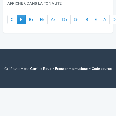
AFFICHER DANS LA TONALITÉ
C
F
B♭
E♭
A♭
D♭
G♭
B
E
A
D
Créé avec ♥ par
Camille Roux
•
Écouter ma musique
•
Code source