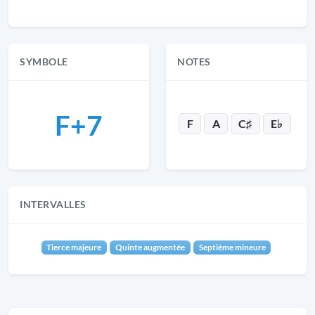
SYMBOLE
NOTES
F+7
F
A
C♯
E♭
INTERVALLES
Tierce majeure
Quinte augmentée
Septième mineure