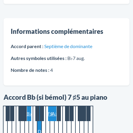
Informations complémentaires
Accord parent :
Septième de dominante
Autres symboles utilisées :
B♭7 aug.
Nombre de notes :
4
Accord Bb (si bémol) 7 ♯5 au piano
B♭
F♯
A♭
D