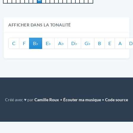
AFFICHER DANS LA TONALITÉ
C
F
B♭
E♭
A♭
D♭
G♭
B
E
A
D
Créé avec ♥ par
Camille Roux
•
Écouter ma musique
•
Code source