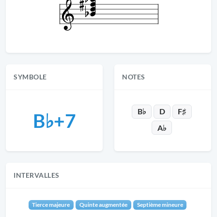
SYMBOLE
NOTES
B♭
D
F♯
B♭+7
A♭
INTERVALLES
Tierce majeure
Quinte augmentée
Septième mineure