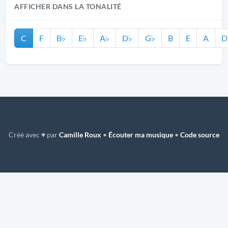
AFFICHER DANS LA TONALITÉ
C
F
B♭
E♭
A♭
D♭
G♭
B
E
A
D
Créé avec ♥ par
Camille Roux
•
Écouter ma musique
•
Code source