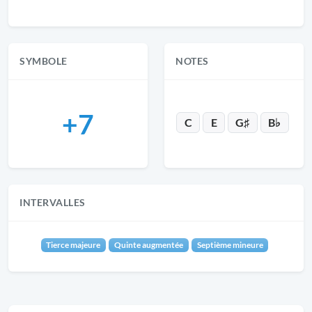
SYMBOLE
NOTES
+7
C
E
G♯
B♭
INTERVALLES
Tierce majeure
Quinte augmentée
Septième mineure