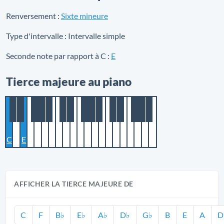
Renversement :
Sixte mineure
Type d'intervalle :
Intervalle simple
Seconde note par rapport à C :
E
Tierce majeure au piano
C
E
AFFICHER LA TIERCE MAJEURE DE
C
F
B♭
E♭
A♭
D♭
G♭
B
E
A
D