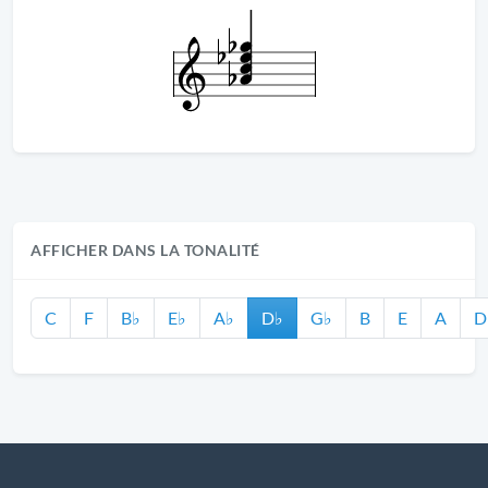
AFFICHER DANS LA TONALITÉ
C
F
B♭
E♭
A♭
D♭
G♭
B
E
A
D