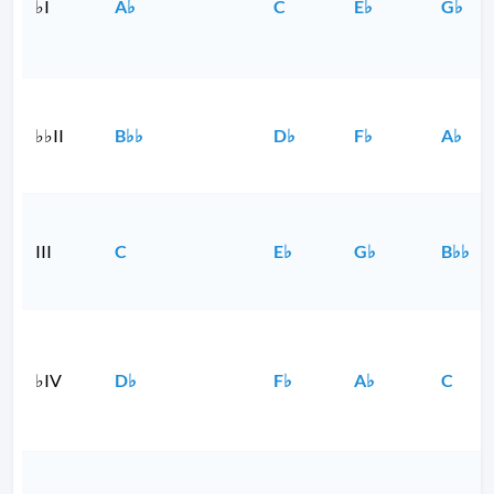
♭I
A♭
C
E♭
G♭
♭♭II
B♭♭
D♭
F♭
A♭
III
C
E♭
G♭
B♭♭
♭IV
D♭
F♭
A♭
C