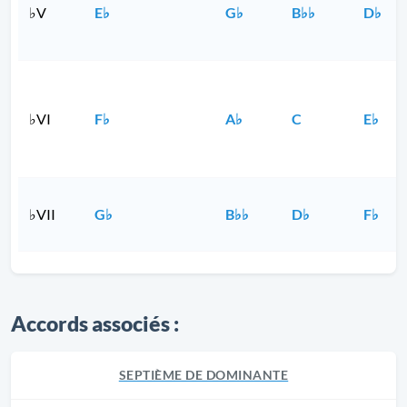
♭V
E♭
G♭
B♭♭
D♭
♭VI
F♭
A♭
C
E♭
♭VII
G♭
B♭♭
D♭
F♭
Accords associés :
SEPTIÈME DE DOMINANTE