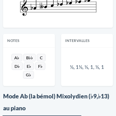
NOTES
INTERVALLES
A♭
B♭♭
C
D♭
E♭
F♭
½, 1½, ½, 1, ½, 1
G♭
Mode Ab (la bémol) Mixolydien (♭9,♭13)
au piano