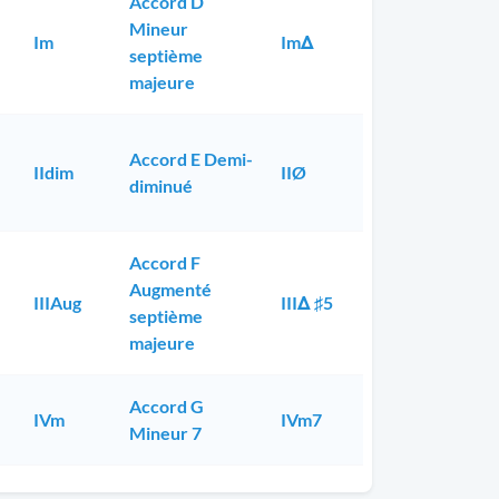
Accord D
Mineur
Im
ImΔ
septième
majeure
Accord E Demi-
IIdim
IIØ
diminué
Accord F
Augmenté
IIIAug
IIIΔ ♯5
septième
majeure
Accord G
IVm
IVm7
Mineur 7