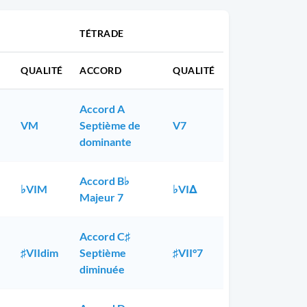
TÉTRADE
QUALITÉ
ACCORD
QUALITÉ
Accord A
VM
Septième de
V7
dominante
Accord B♭
♭VIM
♭VIΔ
Majeur 7
Accord C♯
♯VIIdim
Septième
♯VII°7
diminuée