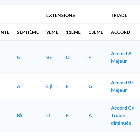
EXTENSIONS
TRIADE
INTE
SEPTIÈME
9EME
11EME
13EME
ACCORD
Accord A
G
B♭
D
F
Majeur
Accord B♭
A
C♯
E
G
Majeur
Accord C♯
B♭
D
F
A
Triade
diminuée