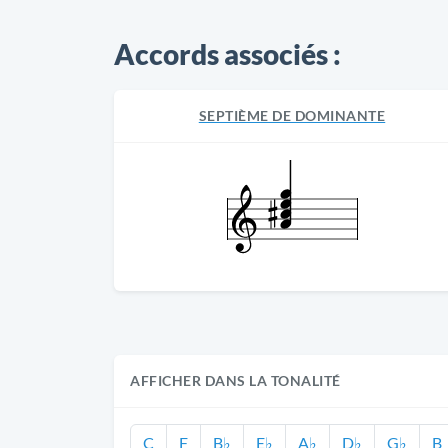
Accords associés :
SEPTIÈME DE DOMINANTE
AFFICHER DANS LA TONALITÉ
C
F
B♭
E♭
A♭
D♭
G♭
B