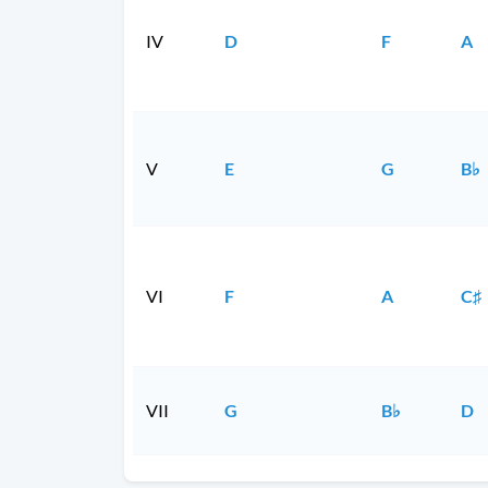
IV
D
F
A
V
E
G
B♭
VI
F
A
C♯
VII
G
B♭
D