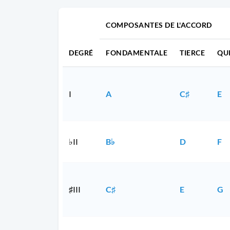
COMPOSANTES DE L'ACCORD
DEGRÉ
FONDAMENTALE
TIERCE
QU
I
A
C♯
E
♭II
B♭
D
F
♯III
C♯
E
G