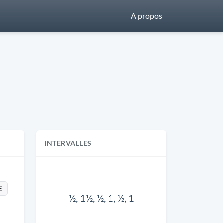
A propos
INTERVALLES
E
½, 1½, ½, 1, ½, 1