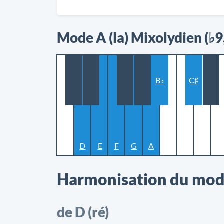
Mode A (la) Mixolydien (♭9
B♭
C♯
D
E
F
G
A
Harmonisation du mode
de D (ré)