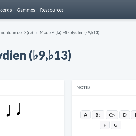
cords
Gammes
Ressources
onique de D (ré)
Mode A (la) Mixolydien (♭9,♭13)
dien (♭9,♭13)
NOTES
A
B♭
C♯
D
F
G