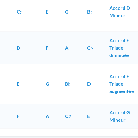
Accord D
C♯
E
G
B♭
Mineur
Accord E
D
F
A
C♯
Triade
diminuée
Accord F
E
G
B♭
D
Triade
augmentée
Accord G
F
A
C♯
E
Mineur