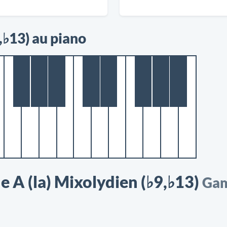
,♭13) au piano
 A (la) Mixolydien (♭9,♭13)
Gam