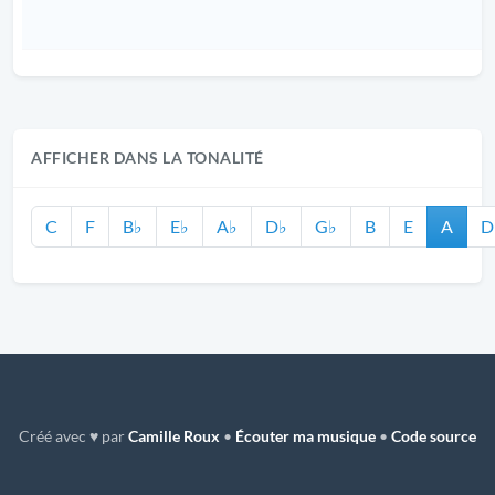
AFFICHER DANS LA TONALITÉ
C
F
B♭
E♭
A♭
D♭
G♭
B
E
A
D
Créé avec ♥ par
Camille Roux
•
Écouter ma musique
•
Code source