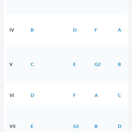
IV
B
D
F
A
V
C
E
G♯
B
VI
D
F
A
C
VII
E
G♯
B
D