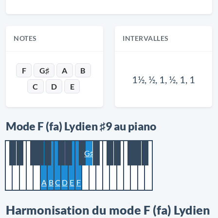
NOTES
INTERVALLES
F
G♯
A
B
1½, ½, 1, ½, 1, 1
C
D
E
Mode F (fa) Lydien ♯9 au piano
G♯
A
B
C
D
E
F
Harmonisation du mode F (fa) Lydien