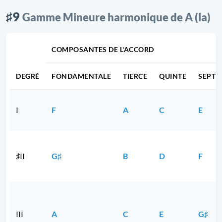
♯9
Gamme Mineure harmonique de A (la)
COMPOSANTES DE L'ACCORD
DEGRÉ
FONDAMENTALE
TIERCE
QUINTE
SEPTI
I
F
A
C
E
♯II
G♯
B
D
F
III
A
C
E
G♯