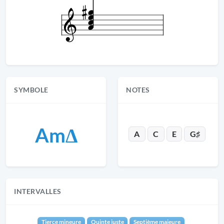
SYMBOLE
NOTES
AmΔ
A
C
E
G♯
INTERVALLES
Tierce mineure
Quinte juste
Septième majeure