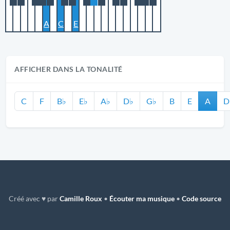
A
C
E
AFFICHER DANS LA TONALITÉ
C
F
B♭
E♭
A♭
D♭
G♭
B
E
A
D
Créé avec ♥ par
Camille Roux
•
Écouter ma musique
•
Code source