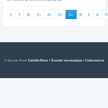
C
F
B♭
E♭
A♭
D♭
G♭
B
E
A
D
Créé avec ♥ par
Camille Roux
•
Écouter ma musique
•
Code source