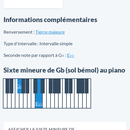
Informations complémentaires
Renversement :
Tierce majeure
Type d'intervalle :
Intervalle simple
Seconde note par rapport à G♭ :
E♭♭
Sixte mineure de Gb (sol bémol) au piano
G♭
E♭♭
AFFICHER LA SIXTE MINEURE DE