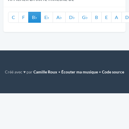
C
F
B♭
E♭
A♭
D♭
G♭
B
E
A
D
Créé avec ♥ par
Camille Roux
•
Écouter ma musique
•
Code source