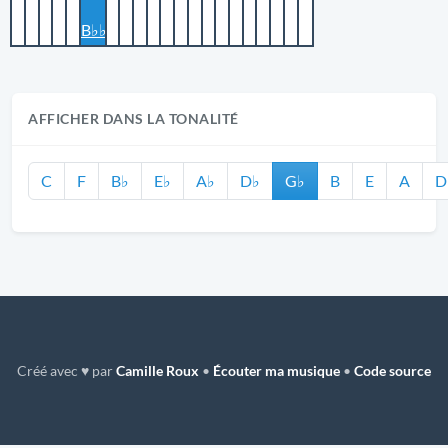
B♭♭
AFFICHER DANS LA TONALITÉ
C
F
B♭
E♭
A♭
D♭
G♭
B
E
A
D
Créé avec ♥ par
Camille Roux
•
Écouter ma musique
•
Code source