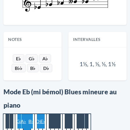
NOTES
INTERVALLES
E♭
G♭
A♭
1½, 1, ½, ½, 1½
B♭♭
B♭
D♭
Mode Eb (mi bémol) Blues mineure au
piano
G♭
A♭
B♭
D♭
E♭