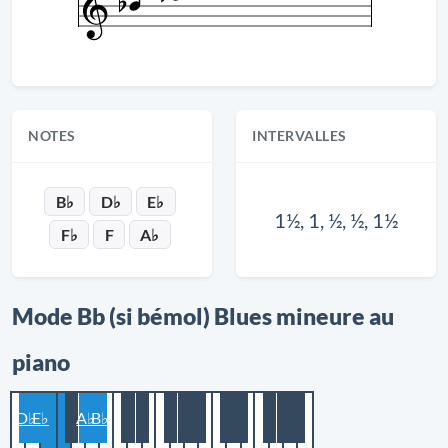
NOTES
INTERVALLES
B♭
D♭
E♭
1½, 1, ½, ½, 1½
F♭
F
A♭
Mode Bb (si bémol) Blues mineure au
piano
D♭
E♭
A♭
B♭