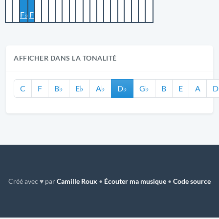
F♭
F
AFFICHER DANS LA TONALITÉ
C
F
B♭
E♭
A♭
D♭
G♭
B
E
A
D
Créé avec ♥ par
Camille Roux
•
Écouter ma musique
•
Code source