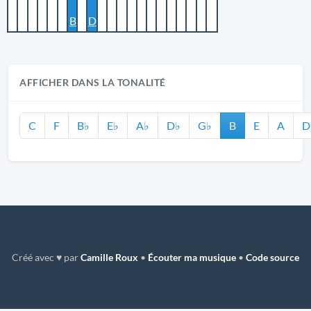
B
D
AFFICHER DANS LA TONALITÉ
C
F
B♭
E♭
A♭
D♭
G♭
B
E
A
D
Créé avec ♥ par
Camille Roux
•
Écouter ma musique
•
Code source