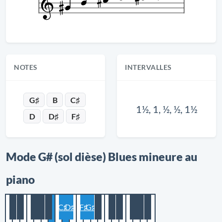
NOTES
INTERVALLES
G♯
B
C♯
1½, 1, ½, ½, 1½
D
D♯
F♯
Mode G# (sol dièse) Blues mineure au
piano
C♯
D♯
F♯
G♯