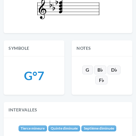
SYMBOLE
NOTES
G
B♭
D♭
G°7
F♭
INTERVALLES
Tierce mineure
Quinte diminuée
Septième diminuée