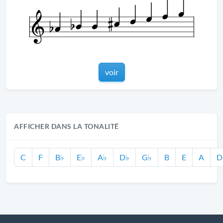
voir
AFFICHER DANS LA TONALITÉ
C
F
B♭
E♭
A♭
D♭
G♭
B
E
A
D