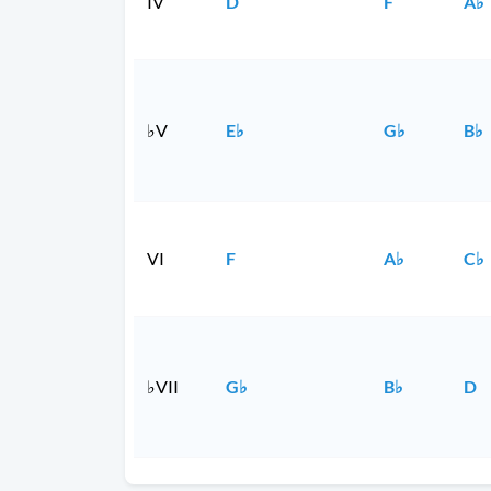
IV
D
F
A♭
♭V
E♭
G♭
B♭
VI
F
A♭
C♭
♭VII
G♭
B♭
D