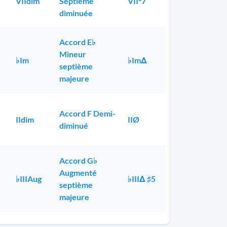
VIIdim
Septième
VII°7
diminuée
Accord E♭
Mineur
♭Im
♭ImΔ
septième
majeure
Accord F Demi-
IIdim
IIØ
diminué
Accord G♭
Augmenté
♭IIIAug
♭IIIΔ ♯5
septième
majeure