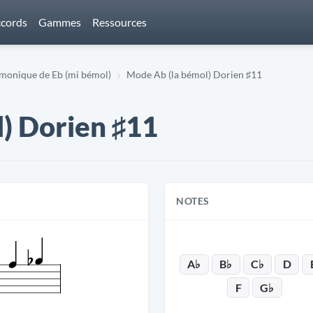
cords
Gammes
Ressources
onique de Eb (mi bémol)
Mode Ab (la bémol) Dorien ♯11
) Dorien ♯11
NOTES
A♭
B♭
C♭
D
F
G♭