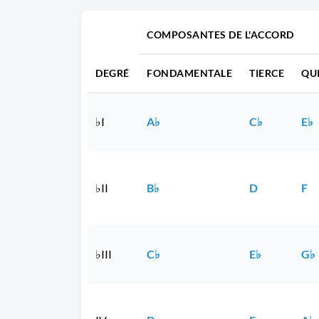
COMPOSANTES DE L'ACCORD
DEGRÉ
FONDAMENTALE
TIERCE
QU
♭I
A♭
C♭
E♭
♭II
B♭
D
F
♭III
C♭
E♭
G♭