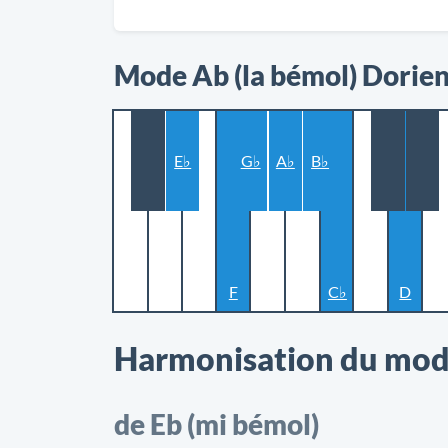
Mode Ab (la bémol) Dorien
E♭
G♭
A♭
B♭
F
C♭
D
Harmonisation du mode
de Eb (mi bémol)