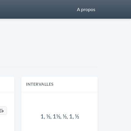
A propos
INTERVALLES
E♭
1, ½, 1½, ½, 1, ½