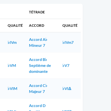
TÉTRADE
QUALITÉ
ACCORD
QUALITÉ
Accord A♭
♭IVm
♭IVm7
Mineur 7
Accord B♭
♭VM
Septième de
♭V7
dominante
Accord C♭
♭VIM
♭VIΔ
Majeur 7
Accord D