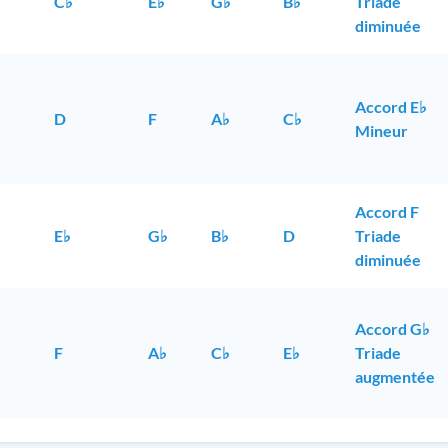
C♭
E♭
G♭
B♭
Triade
diminuée
Accord E♭
D
F
A♭
C♭
Mineur
Accord F
E♭
G♭
B♭
D
Triade
diminuée
Accord G♭
F
A♭
C♭
E♭
Triade
augmentée