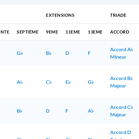
EXTENSIONS
TRIADE
INTE
SEPTIÈME
9EME
11EME
13EME
ACCORD
Accord A♭
G♭
B♭
D
F
Mineur
Accord B♭
A♭
C♭
E♭
G♭
Majeur
Accord C♭
B♭
D
F
A♭
Majeur
Accord D