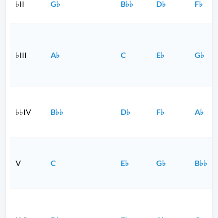
♭II
G♭
B♭♭
D♭
F♭
♭III
A♭
C
E♭
G♭
♭♭IV
B♭♭
D♭
F♭
A♭
V
C
E♭
G♭
B♭♭