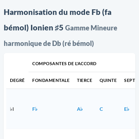
Harmonisation du mode Fb (fa
bémol) Ionien ♯5
Gamme Mineure
harmonique de Db (ré bémol)
COMPOSANTES DE L'ACCORD
DEGRÉ
FONDAMENTALE
TIERCE
QUINTE
SEPTI
♭I
F♭
A♭
C
E♭