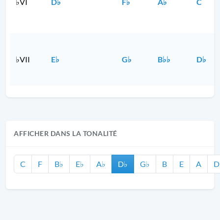
♭VI
D♭
F♭
A♭
C
♭VII
E♭
G♭
B♭♭
D♭
AFFICHER DANS LA TONALITÉ
C
F
B♭
E♭
A♭
D♭
G♭
B
E
A
D