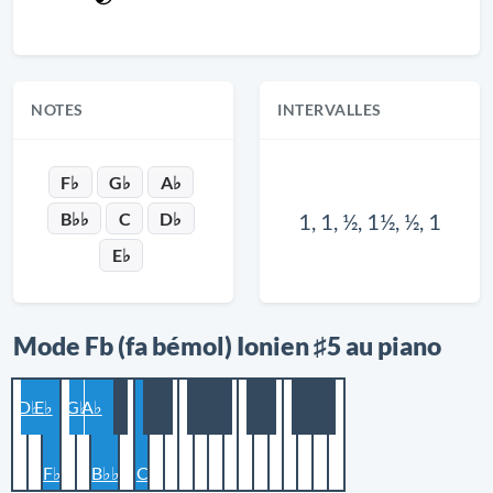
NOTES
INTERVALLES
F♭
G♭
A♭
B♭♭
C
D♭
1, 1, ½, 1½, ½, 1
E♭
Mode Fb (fa bémol) Ionien ♯5 au piano
D♭
E♭
G♭
A♭
F♭
B♭♭
C