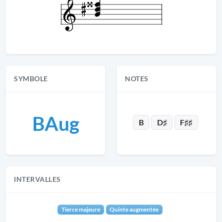
SYMBOLE
NOTES
BAug
B
D♯
F♯♯
INTERVALLES
Tierce majeure
Quinte augmentée