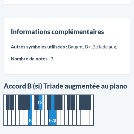
Informations complémentaires
Autres symboles utilisées :
Baugm., B+, Btriade aug.
Nombre de notes :
3
Accord B (si) Triade augmentée au piano
D♯
B
F♯♯