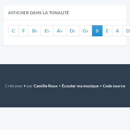
AFFICHER DANS LA TONALITÉ
C
F
B♭
E♭
A♭
D♭
G♭
B
E
A
D
Créé avec ♥ par
Camille Roux
•
Écouter ma musique
•
Code source